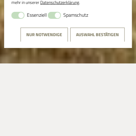
mehr in unserer
Datenschutzerklärung
.
Essenziell
Spamschutz
NUR NOTWENDIGE
AUSWAHL BESTÄTIGEN
CORVEY
⟩
HISTORISCH
HISTORISCH
An strategisch günstiger Lage in der Nähe des Hellwegs
entwickelt sich 822 das erste Kloster im sächsischen
Raum zum eigenständigen Herrschaftssitz mit