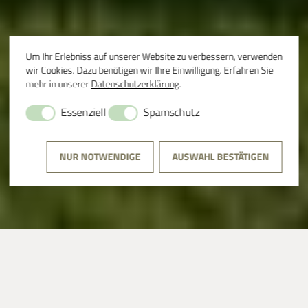
Um Ihr Erlebniss auf unserer Website zu verbessern, verwenden
wir Cookies. Dazu benötigen wir Ihre Einwilligung. Erfahren Sie
mehr in unserer
Datenschutzerklärung
.
Essenziell
Spamschutz
NUR NOTWENDIGE
AUSWAHL BESTÄTIGEN
VIA NOVA LESUNG
ULRICH NOETHEN &